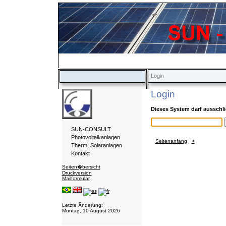
Login
Login
Dieses System darf ausschl
SUN-CONSULT
Photovoltaikanlagen
Seitenanfang
>
Therm. Solaranlagen
Kontakt
Seiten�bersicht
Druckversion
Mailformular
Login
Letzte Änderung:
Montag, 10 August 2026