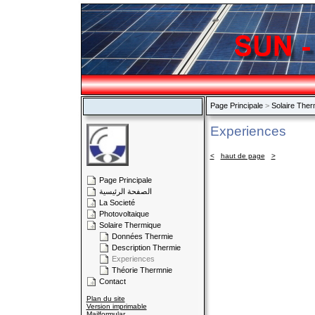
Page Principale
>
Solaire Ther
Experiences
<
haut de page
>
Page Principale
الصفحة الرئيسية
La Societé
Photovoltaique
Solaire Thermique
Données Thermie
Description Thermie
Experiences
Théorie Thermnie
Contact
Plan du site
Version imprimable
Mailformular