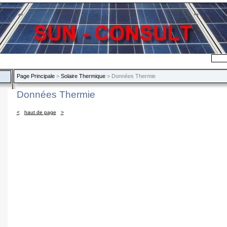
Page Principale
>
Solaire Thermique
> Données Thermie
Données Thermie
<
haut de page
>