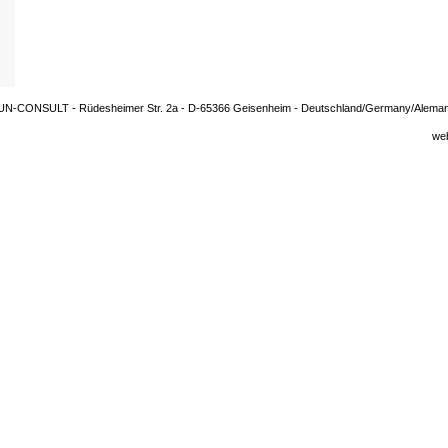
UN-CONSULT - Rüdesheimer Str. 2a - D-65366 Geisenheim - Deutschland/Germany/Aleman
we