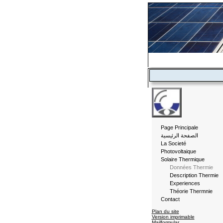
Page Principale
الصفحة الرئيسية
La Societé
Photovoltaique
Solaire Thermique
Données Thermie
Description Thermie
Experiences
Théorie Thermnie
Contact
Plan du site
Version imprimable
Mailformular