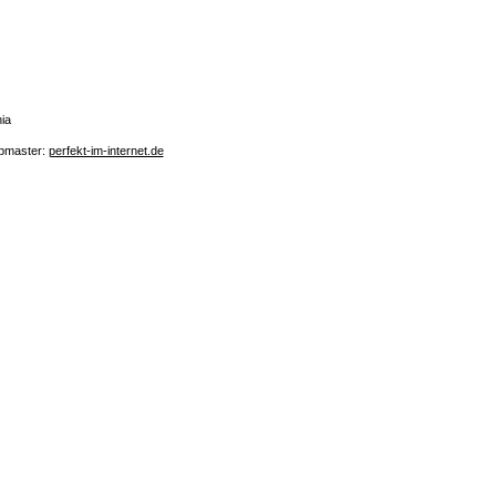
ia
bmaster:
perfekt-im-internet.de