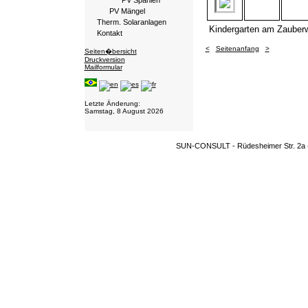
PV Spanien
PV Mängel
Therm. Solaranlagen
Kindergarten am Zauberw
Kontakt
<
Seitenanfang
>
Seiten�bersicht
Druckversion
Mailformular
Login
Letzte Änderung:
Samstag, 8 August 2026
SUN-CONSULT - Rüdesheimer Str. 2a 