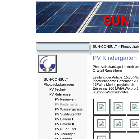
SUN-CONSULT
>
Photovoltai
PV Kindergarten
Photovoltaikanlage in Lorch a
Ortsteil Ranselberg
Leistung der Anlage: 15,75 kW
SUN-CONSULT
Inbetriebnahme Dezember 20
Photovoltaikanlagen
175Wp / Modul, polykristallin
Ertrag ca. 950 kWh/kWp pro J
PV Technik
3 String-Wechselrichter
PV Referenzen
PV Feuerwehr
PV Kindergarten
PV Wassergarage
PV Süddeutschld.
PV Bayern I
PV Bayern II
PV RLP / Eifel
PV Thüringen